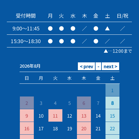
受付時間
月
火
水
木
金
土
日/祝
9:00～11:45
●
●
●
／
●
▲
／
15:30～18:30
●
●
●
／
●
／
／
▲…12:00まで
2026年8月
日
月
火
水
木
金
土
1
2
3
4
5
6
7
8
9
10
11
12
13
14
15
16
17
18
19
20
21
22